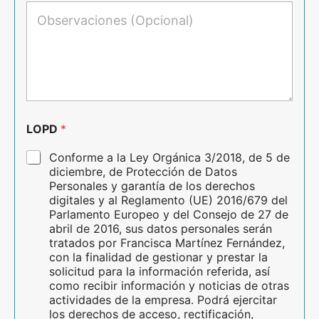
e
O
d
o
b
o
e
s
s
l
e
*
e
r
c
v
t
a
r
c
ó
i
n
o
LOPD
*
i
n
c
e
Conforme a la Ley Orgánica 3/2018, de 5 de
o
s
diciembre, de Protección de Datos
*
Personales y garantía de los derechos
digitales y al Reglamento (UE) 2016/679 del
Parlamento Europeo y del Consejo de 27 de
abril de 2016, sus datos personales serán
tratados por Francisca Martínez Fernández,
con la finalidad de gestionar y prestar la
solicitud para la información referida, así
como recibir información y noticias de otras
actividades de la empresa. Podrá ejercitar
los derechos de acceso, rectificación,