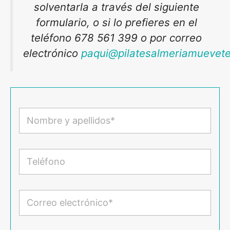
solventarla a través del siguiente
formulario, o si lo prefieres en el
teléfono 678 561 399 o por correo
electrónico
paqui@pilatesalmeriamuevet
N
o
m
b
r
T
e
e
y
l
a
é
p
f
C
e
o
o
l
n
r
l
o
r
i