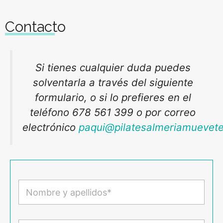
Contacto
Si tienes cualquier duda puedes
solventarla a través del siguiente
formulario, o si lo prefieres en el
teléfono 678 561 399 o por correo
electrónico
paqui@pilatesalmeriamuevet
N
o
m
b
r