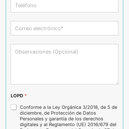
T
e
e
y
l
a
é
p
f
C
e
o
o
l
n
r
l
o
r
i
e
O
d
o
b
o
e
s
s
l
e
*
e
r
c
v
t
a
r
c
ó
i
n
o
LOPD
*
i
n
c
e
Conforme a la Ley Orgánica 3/2018, de 5 de
o
s
diciembre, de Protección de Datos
*
Personales y garantía de los derechos
digitales y al Reglamento (UE) 2016/679 del