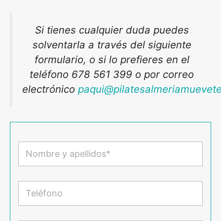
Si tienes cualquier duda puedes
solventarla a través del siguiente
formulario, o si lo prefieres en el
teléfono 678 561 399 o por correo
electrónico
paqui@pilatesalmeriamuevet
N
o
m
b
r
T
e
e
y
l
a
é
p