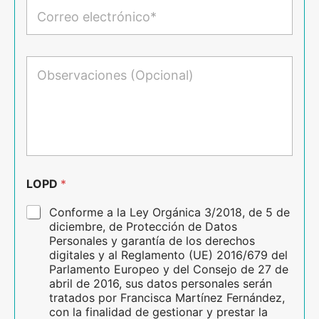
f
C
e
o
o
l
n
r
l
o
r
i
e
O
d
o
b
o
e
s
s
l
e
*
e
r
c
v
t
a
r
c
ó
i
n
o
LOPD
*
i
n
c
e
Conforme a la Ley Orgánica 3/2018, de 5 de
o
s
diciembre, de Protección de Datos
*
Personales y garantía de los derechos
digitales y al Reglamento (UE) 2016/679 del
Parlamento Europeo y del Consejo de 27 de
abril de 2016, sus datos personales serán
tratados por Francisca Martínez Fernández,
con la finalidad de gestionar y prestar la